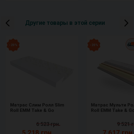
Другие товары в этой серии
- 20 %
- 20 %
Матрас Слим Ролл Slim
Матрас Мульти Рол
Roll ЕММ Take & Go
Roll ЕММ Take & G
6 523 грн.
9 521 г
5 218 грн.
7 617 грн