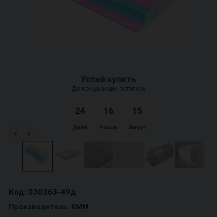
Успей купить
До конца акции осталось
24
1
6
1
5
Дней
Часов
Минут
Код: 030363-49д
Производитель:
КММ