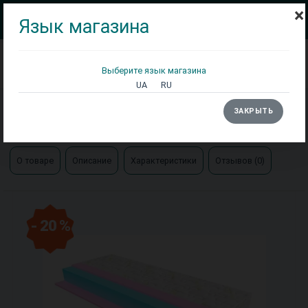
×
Язык магазина
Выберите язык магазина
Кровати
Матрасы
Столы
UA
RU
Главная
Матрасы
ЗАКРЫТЬ
Матрас Биг Ролл Big Roll ЕММ Take & Go
О товаре
Описание
Характеристики
Отзывов (0)
- 20 %