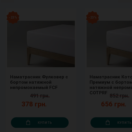
- 23 %
- 23 %
Наматрасник Фулковер с
Наматрасник Кот
бортом натяжной
Премиум с борто
непромокаемый FCF
натяжной непром
COTPRF
491 грн.
852 грн.
378 грн.
656 грн.
КУПИТЬ
КУПИТЬ