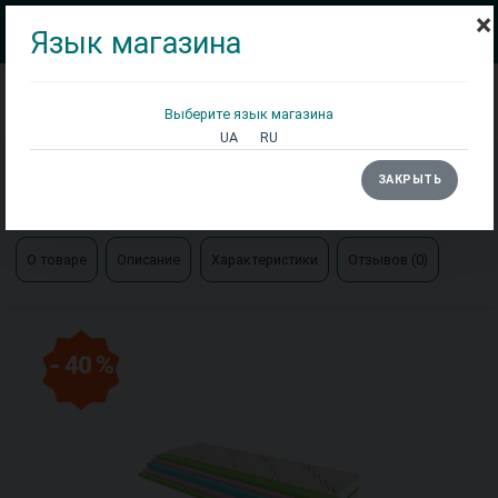
×
Язык магазина
Выберите язык магазина
Кровати
Матрасы
Столы
UA
RU
Главная
Матрасы
ЗАКРЫТЬ
Матрас Ambition Pro / Амбишен Про Evolution КММ
О товаре
Описание
Характеристики
Отзывов (0)
- 40 %