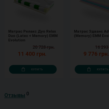
Матрас Релакс Дуо Relaх
Матрас Эдванс Ad
Duo (Latex + Memory) ЕММ
(Memory) ЕММ Evol
Evolution
20 728 грн.
16 293
11 400 грн.
9 776 грн
КУПИТЬ
КУПИТЬ
0
Отзывы