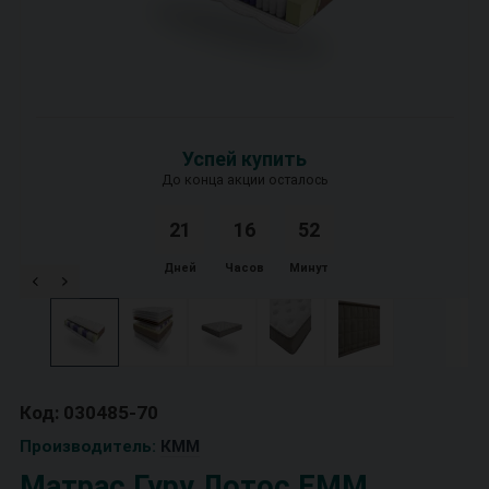
Успей купить
До конца акции осталось
21
1
6
5
2
Дней
Часов
Минут
Код: 030485-70
Производитель:
КММ
Матрас Гуру Лотос ЕММ