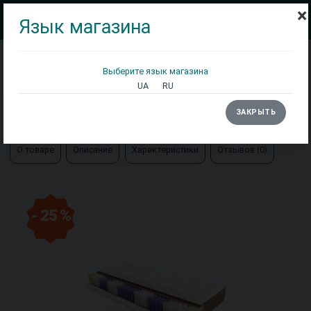
×
Язык магазина
Выберите язык магазина
Кровати
Матрасы
Столы
UA
RU
Главная
Матрасы
Матрас Гуру Лотос ЕММ
ЗАКРЫТЬ
О товаре
Описание
Характеристики
Отзывов (0)
- 25 %