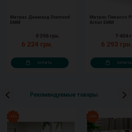
Матрас Диаманд Diamond
Матрас Пикассо P
ЕММ
Artist ЕММ
8 298 грн.
7 404 г
6 224 грн.
6 293 грн
КУПИТЬ
КУПИТЬ
Рекомендуемые товары
- 19 %
- 19 %