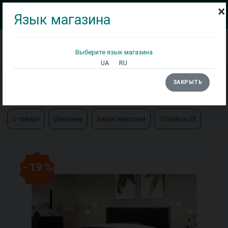
×
Язык магазина
Выберите язык магазина
Кровати
Матрасы
Столы
UA
RU
Главная
Кровати
ЗАКРЫТЬ
Кровать Милано деревянная Арбор
О товаре
Описание
Характеристики
Отзывов (0)
- 19 %