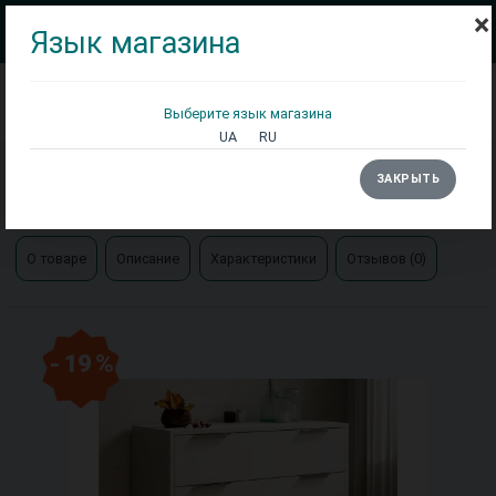
×
Язык магазина
Выберите язык магазина
Кровати
Матрасы
Столы
UA
RU
Главная
Тумбы/комоды
ЗАКРЫТЬ
Комод Оливия деревянный Арбор
О товаре
Описание
Характеристики
Отзывов (0)
- 19 %