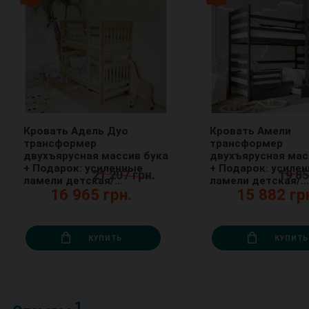
Кровать Адель Дуо
Кровать Амели
трансформер
трансформер
двухъярусная массив бука
двухъярусная мас
+ Подарок: усиленные
+ Подарок: усиленные
21 207 грн.
19 85
ламели детская/
ламели детская/
16 965 грн.
15 882 гр
подростковая
подростковая
КУПИТЬ
КУПИТЬ
1