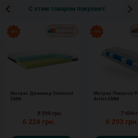
С этим товаром покупают
БЕСПЛАТНО
- 25 %
- 15 %
доставим!
Матрас Диаманд Diamond
Матрас Пикассо P
ЕММ
Artist ЕММ
8 298 грн.
7 404 г
6 224 грн.
6 293 грн