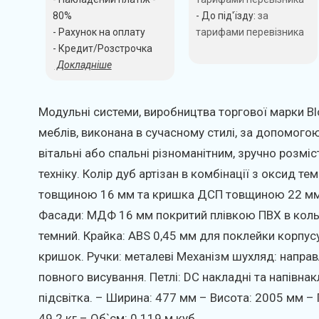
80%
- До під'їзду:
за
- Рахунок на оплату
тарифами перевізника
- Кредит/Розстрочка
Докладніше
Модульні системи, виробництва торгової марки Blo
меблів, виконана в сучасному стилі, за допомогою 
вітальні або спальні різноманітним, зручно розміст
техніку. Колір дуб артізан в комбінації з оксид те
товщиною 16 мм та кришка ДСП товщиною 22 мм в
Фасади: МДФ 16 мм покритий плівкою ПВХ в кольо
темний. Крайка: ABS 0,45 мм для поклейки корпус
кришок. Ручки: металеві Механізм шухляд: напра
повного висування. Петлі: DС накладні та напівна
підсвітка. – Ширина: 477 мм – Висота: 2005 мм – 
49.2 кг – Об`єм: 0.119 м.куб