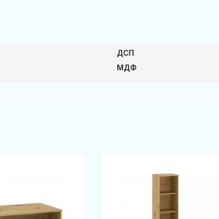
ДСП
МДФ