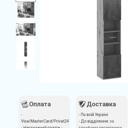
Оплата
Доставка
-
- По всій Україні
Visa/MasterCard/Privat24
- До відділення:
за
- Накладений платіж -
тарифами перевізника