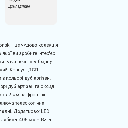
Докладніше
nski - це чудова колекція
якої ви зробите інтер'єр
ить всі речі і необхідну
мний. Корпус: ДСП
 кольорі дуб артізан.
рі дуб артізан та оксид
у та 2 мм на фронтах
вляюча телескопічна
кладні. Додатково: LED
Глибина: 408 мм – Вага: