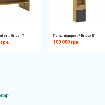
й стіл Eridan T
Пенал відкритий Eridan R1
 грн.
100 000 грн.
овар.