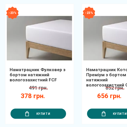
- 23 %
- 23 %
Наматрацник Фулковер з
Наматрацник Кот
бортом натяжний
Преміум з бортом
вологозахистний FCF
натяжний
вологозахистний
491 грн.
852 грн.
378 грн.
656 грн.
КУПИТИ
КУПИТИ