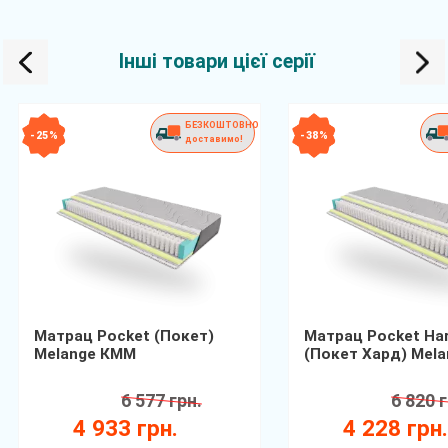
Інші товари цієї серії
БЕЗКОШТОВНО
- 25 %
- 38 %
доставимо!
Матрац Pocket (Покет)
Матрац Pocket Ha
Melange КММ
(Покет Хард) Mel
6 577 грн.
6 820 г
4 933 грн.
4 228 грн