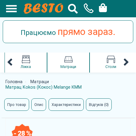
прямо зараз.
Працюємо
Ліжка
Матраци
Столи
Головна
Матраци
Матрац Kokos (Кокос) Melange КММ
Про товар
Опис
Характеристики
Відгуків (0)
- 28 %