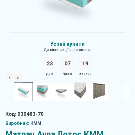
Успей купити
До кінця акції залишилося
23
0
7
1
9
Днів
Часів
Хвилин
Код: 030483-70
Виробник:
КММ
Матрац Аура Лотос КММ