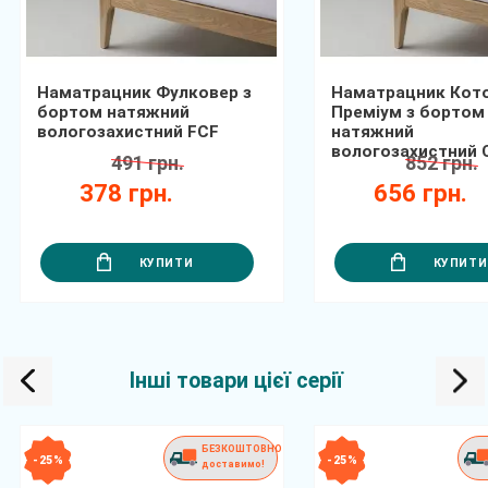
Наматрацник Фулковер з
Наматрацник Кот
бортом натяжний
Преміум з бортом
вологозахистний FCF
натяжний
вологозахистний
491 грн.
852 грн.
378 грн.
656 грн.
КУПИТИ
КУПИТИ
Інші товари цієї серії
БЕЗКОШТОВНО
- 25 %
- 25 %
доставимо!