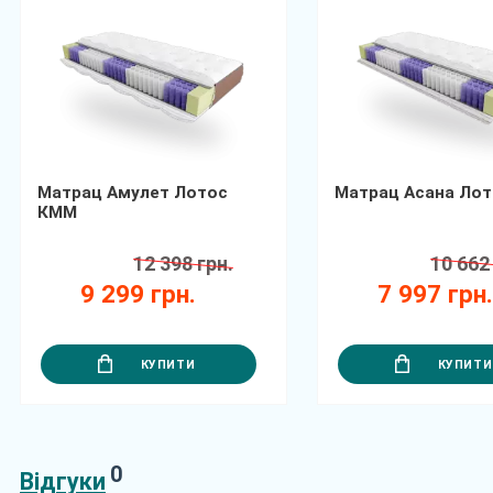
Матрац Амулет Лотос
Матрац Асана Ло
КММ
12 398 грн.
10 662
9 299 грн.
7 997 грн
КУПИТИ
КУПИТИ
0
Відгуки