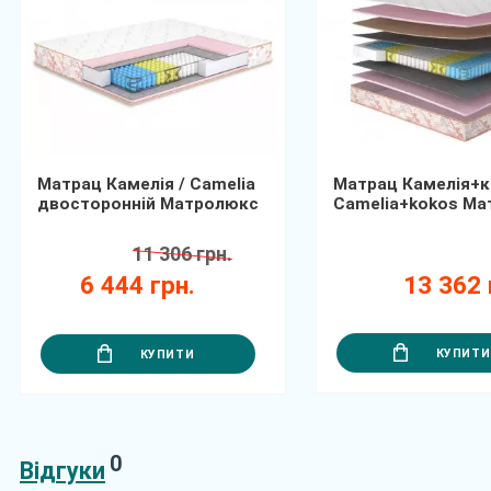
Матрац Камелія / Camelia
Матрац Камелія+к
двосторонній Матролюкс
Camelia+kokos М
11 306 грн.
6 444 грн.
13 362 
КУПИТИ
КУПИТИ
0
Відгуки