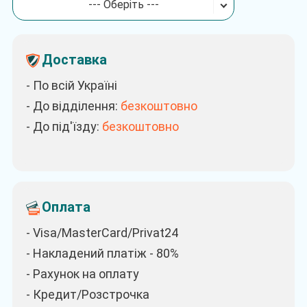
--- Оберіть ---
Доставка
- По всій Україні
- До відділення:
безкоштовно
- До під'їзду:
безкоштовно
Оплата
- Visa/MasterCard/Privat24
- Накладений платіж - 80%
- Рахунок на оплату
- Кредит/Розстрочка