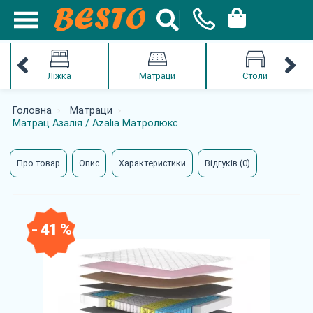
Ліжка
Матраци
Столи
Головна
Матраци
Матрац Азалія / Azalia Матролюкс
Про товар
Опис
Характеристики
Відгуків (0)
- 41 %