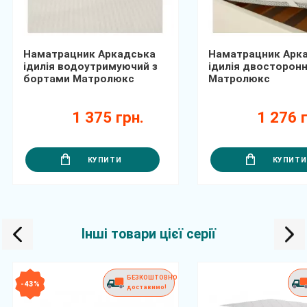
Наматрацник Аркадська
Наматрацник Арк
ідилія водоутримуючий з
ідилія двосторонн
бортами Матролюкс
Матролюкс
1 375 грн.
1 276 г
КУПИТИ
КУПИТИ
Інші товари цієї серії
БЕЗКОШТОВНО
- 43 %
доставимо!