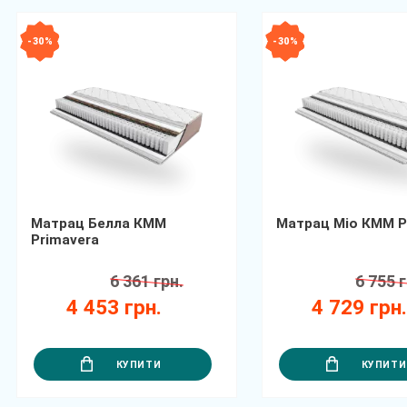
- 30 %
- 30 %
Матрац Белла КММ
Матрац Міо КММ P
Primavera
6 361 грн.
6 755 г
4 453 грн.
4 729 грн
КУПИТИ
КУПИТИ