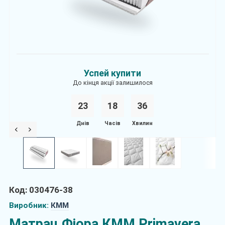
Успей купити
До кінця акції залишилося
23
1
8
3
5
Днів
Часів
Хвилин
Код: 030476-38
Виробник:
КММ
Матрац Фіора КММ Primavera