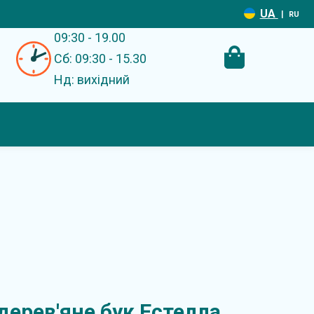
UA
|
RU
09:30 - 19.00
Сб: 09:30 - 15.30
Нд: вихідний
дерев'яне бук Естелла