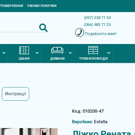
Я/ПОВЕРНЕННЯ
УМОВИ ПОКУПКИ
(097) 338 71 54
(066) 483 71 25
Подзвоніть мені!
ШАФИ
ДИВАНИ
ТУМБИ/КОМОДИ
Инструкції
Код: 010200-47
Виробник:
Estella
Ліжко Рената 