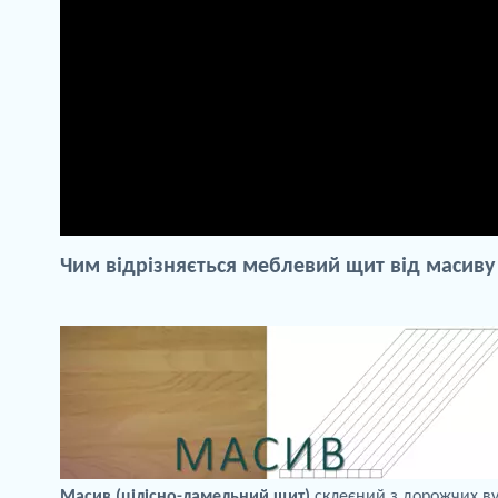
Чим
відрізняється
меблевий
щит
від
масиву
Масив (цілісно-
ламельний
щит)
склеєний з дорожчих в