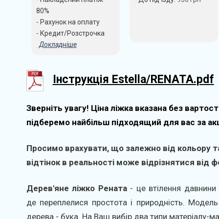
80%
- Рахунок на оплату
- Кредит/Розстрочка
Докладніше
Інструкція Estella/RENATA.pdf
Зверніть увагу! Ціна ліжка вказана без вартост
підберемо найбільш підходящий для вас за ак
Просимо врахувати, що залежно від кольору та
відтінок в реальності може відрізнятися від фо
Дерев'яне ліжко Рената
- це втілення давнини 
де переплелися простота і природність. Модель
дерева - бука. На Ваш вибір два типи матеріалу-ма