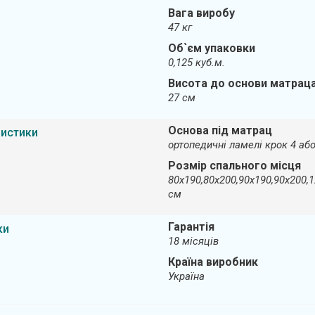
Вага виробу
47 кг
Об`єм упаковки
0,125 куб.м.
Висота до основи матрац
27 см
Основа під матрац
ристики
ортопедичні ламелі крок 4 або
Розмір спального місця
80х190,80х200,90х190,90х200,
см
Гарантія
ки
18 місяців
Країна виробник
Україна