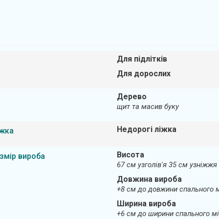
Для підлітків
Для дорослих
Дерево
щит та масив буку
Недорогі ліжка
іжка
Висота
змір вироба
67 см узголів'я 35 см узніжжя
Довжина вироба
+8 см до довжини спального 
Ширина вироба
+6 см до ширини спального м