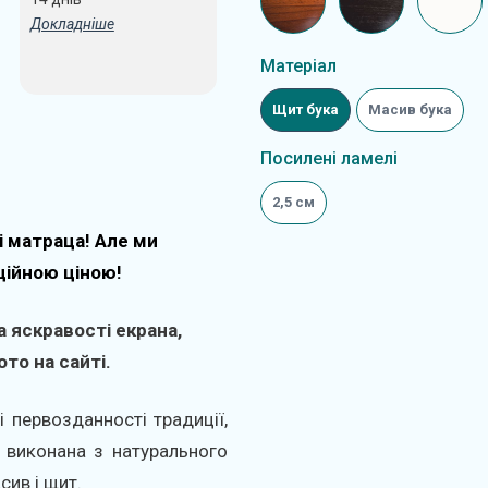
Докладніше
Матеріал
Щит бука
Масив бука
Посилені ламелі
2,5 см
і матраца! Але ми
ційною ціною!
 яскравості екрана,
то на сайті.
і первозданності традиції,
 виконана з натурального
сив і щит.