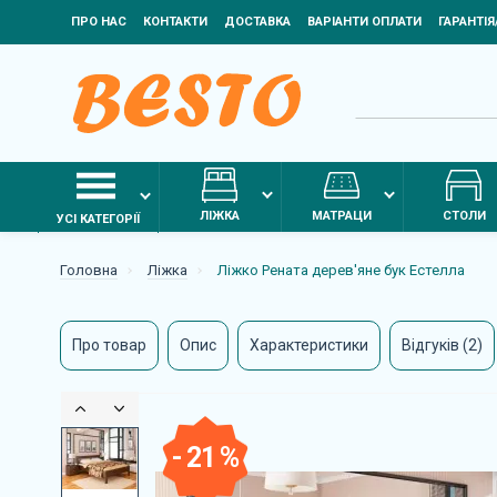
ПРО НАС
КОНТАКТИ
ДОСТАВКА
ВАРІАНТИ ОПЛАТИ
ГАРАНТІ
ЛІЖКА
МАТРАЦИ
СТОЛИ
УСІ КАТЕГОРІЇ
Головна
Ліжка
Ліжко Рената дерев'яне бук Естелла
Про товар
Опис
Характеристики
Відгуків (2)
- 21 %