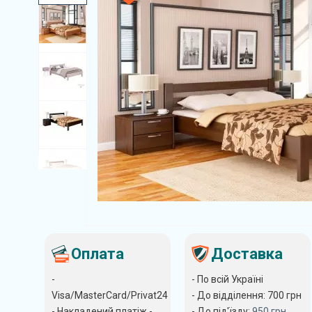
Оплата
Доставка
-
- По всій Україні
Visa/MasterCard/Privat24
- До відділення: 700
грн
- Накладений платіж -
- До під'їзду:
950
грн