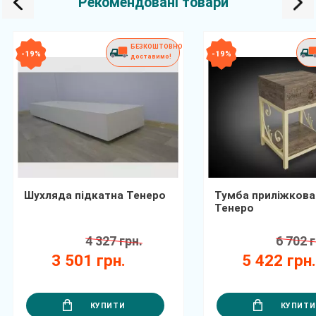
Рекомендовані товари
БЕЗКОШТОВНО
- 19 %
- 19 %
доставимо!
Шухляда підкатна Тенеро
Тумба приліжкова
Тенеро
4 327 грн.
6 702 г
3 501 грн.
5 422 грн
КУПИТИ
КУПИТИ