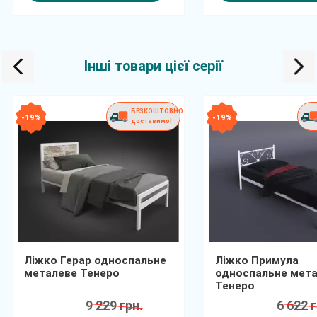
Інші товари цієї серії
БЕЗКОШТОВНО
- 19 %
- 19 %
доставимо!
Ліжко Герар односпальне
Ліжко Примула
металеве Тенеро
односпальне мет
Тенеро
9 229 грн.
6 622 г