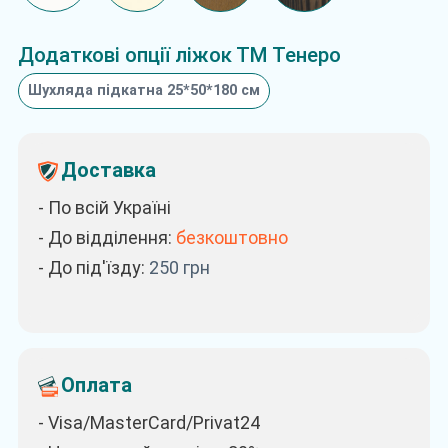
Додаткові опції ліжок ТМ Тенеро
Шухляда підкатна 25*50*180 см
Доставка
- По всій Україні
- До відділення:
безкоштовно
- До під'їзду:
250
грн
Оплата
- Visa/MasterCard/Privat24