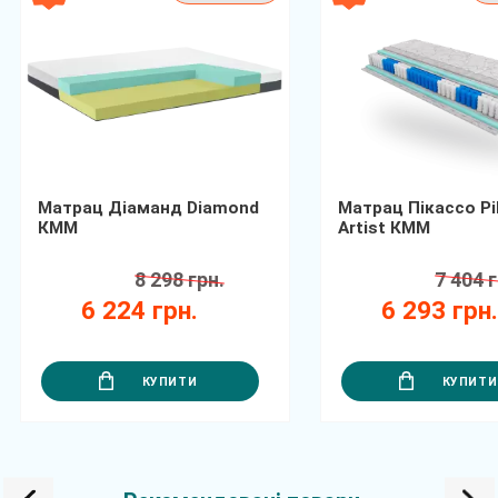
Матрац Діаманд Diamond
Матрац Пікассо Pi
КММ
Artist КММ
8 298 грн.
7 404 г
6 224 грн.
6 293 грн
КУПИТИ
КУПИТИ