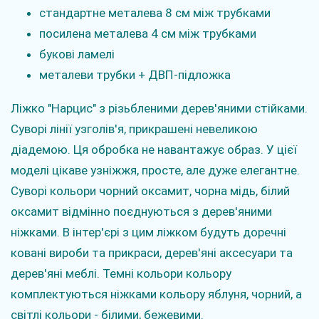
стандартне металева 8 см між трубками
посилена металева 4 см між трубками
букові ламелі
металеви трубки + ДВП-підложка
Ліжко "Нарцис" з різьбленими дерев'яними стійками.
Суворі лінії узголів'я, прикрашені невеликою
діадемою. Ця обробка не навантажує образ. У цієї
моделі цікаве узніжжя, просте, але дуже елегантне.
Суворі кольори чорний оксамит, чорна мідь, білий
оксамит відмінно поєднуються з дерев'яними
ніжками. В інтер'єрі з цим ліжком будуть доречні
ковані вироби та прикраси, дерев'яні аксесуари та
дерев'яні меблі. Темні кольори кольору
комплектуються ніжками кольору яблуня, чорний, а
світлі кольори - білими, бежевими.