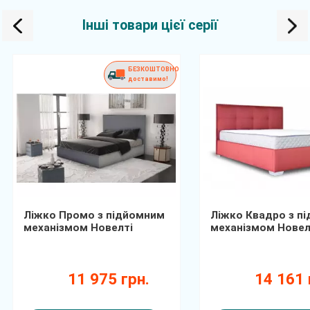
Інші товари цієї серії
БЕЗКОШТОВНО
доставимо!
Ліжко Промо з підйомним
Ліжко Квадро з п
механізмом Новелті
механізмом Новел
11 975 грн.
14 161 