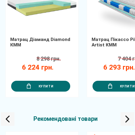
Матрац Діаманд Diamond
Матрац Пікассо Pi
КММ
Artist КММ
8 298 грн.
7 404 г
6 224 грн.
6 293 грн
КУПИТИ
КУПИТИ
Рекомендовані товари