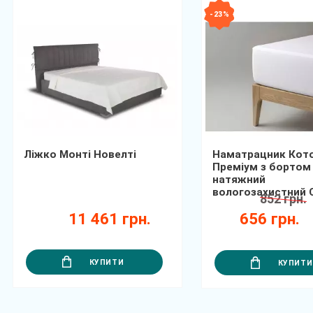
- 23 %
Ліжко Монті Новелті
Наматрацник Кот
Преміум з бортом
натяжний
вологозахистний
852 грн.
11 461 грн.
656 грн.
КУПИТИ
КУПИТИ