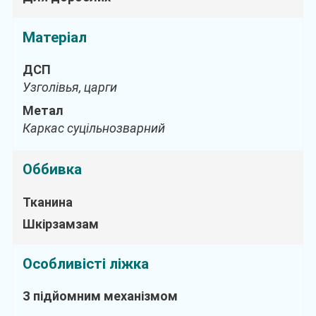
Матеріал
ДСП
Узголівья, царги
Метал
Каркас суцільнозварний
Оббивка
Тканина
Шкірзамзам
Особливісті ліжка
З підйомним механізмом