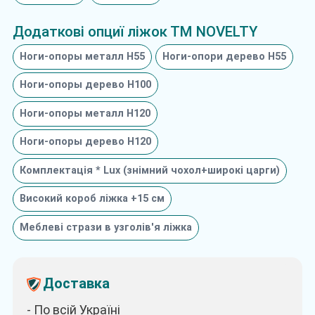
Додаткові опциї ліжок ТМ NOVELTY
Ноги-опоры металл Н55
Ноги-опори дерево Н55
Ноги-опоры дерево Н100
Ноги-опоры металл Н120
Ноги-опоры дерево Н120
Комплектація * Lux (знімний чохол+широкі царги)
Високий короб ліжка +15 см
Меблеві стрази в узголів'я ліжка
Доставка
- По всій Україні