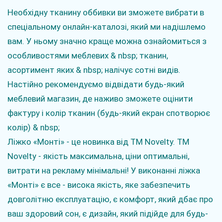
Необхідну тканину оббивки ви зможете вибрати в
спеціальному онлайн-каталозі, який ми надішлемо
вам. У ньому значно краще можна ознайомиться з
особливостями меблевих & nbsp; тканин,
асортимент яких & nbsp; налічує сотні видів.
Настійно рекомендуємо відвідати будь-який
меблевий магазин, де наживо зможете оцінити
фактуру і колір тканин (будь-який екран спотворює
колір) & nbsp;
Ліжко «Монті» - це новинка від ТМ Novelty. ТМ
Novelty - якість максимальна, ціни оптимальні,
витрати на рекламу мінімальні! У виконанні ліжка
«Монті» є все - висока якість, яке забезпечить
довголітню експлуатацію, є комфорт, який дбає про
ваш здоровий сон, є дизайн, який підійде для будь-