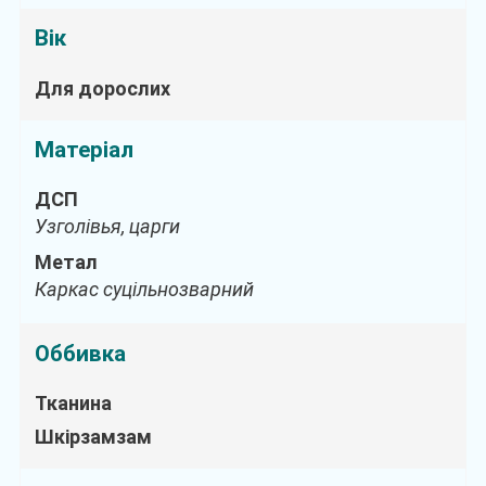
Вік
Для дорослих
Матеріал
ДСП
Узголівья, царги
Метал
Каркас суцільнозварний
Оббивка
Тканина
Шкірзамзам