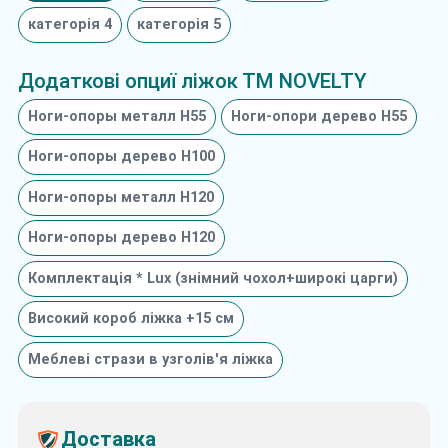
категорія 4
категорія 5
Додаткові опциї ліжок ТМ NOVELTY
Ноги-опоры металл Н55
Ноги-опори дерево Н55
Ноги-опоры дерево Н100
Ноги-опоры металл Н120
Ноги-опоры дерево Н120
Комплектація * Lux (знімний чохол+широкі царги)
Високий короб ліжка +15 см
Меблеві стрази в узголів'я ліжка
Доставка