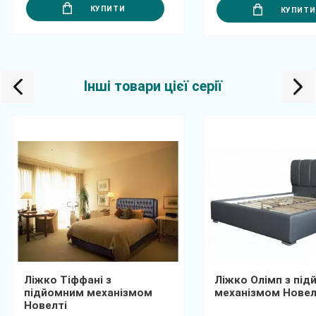
КУПИТИ
КУПИТИ
Інші товари цієї серії
Ліжко Тіффані з
Ліжко Олімп з пі
підйомним механізмом
механізмом Новел
Новелті