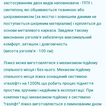
застосуванням двох видів наповнювача - ППУ і
синтепону, які обшиваються тканиною або
шкірзамінником (за якістю і зовнішнім даними не
поступається шкіряним матеріалам) і кріпляться до
основи металевого каркаса. Завдяки такому
виконанню узголів'я забезпечує максимальний
комфорт, затишок і довговічність
(висота узголів'я - 100 см).
Ліжко може виготовлятися з механізмом підйому
спального місця і без нього. Механізм підйому
спального місця ліжка оснащений системою
«газліфт» на 1200N, що робить процес підняття
простим, зручним і надійним в експлуатації. При
комплектації механізмом підйому з системою
"газліфт" ліжко виготовляється з ламінованим дном