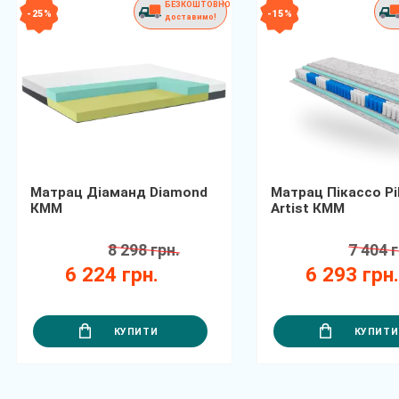
БЕЗКОШТОВНО
- 25 %
- 15 %
доставимо!
Матрац Діаманд Diamond
Матрац Пікассо Pi
КММ
Artist КММ
8 298 грн.
7 404 г
6 224 грн.
6 293 грн
КУПИТИ
КУПИТИ