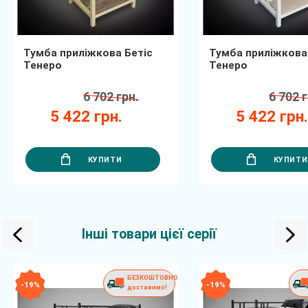
Тумба приліжкова Бетіс
Тумба приліжкова
Тенеро
Тенеро
6 702 грн.
6 702 г
5 422 грн.
5 422 грн
КУПИТИ
КУПИТИ
Інші товари цієї серії
БЕЗКОШТОВНО
- 19 %
- 19 %
доставимо!