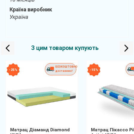
Країна виробник
Україна
З цим товаром купують
БЕЗКОШТОВНО
- 25 %
- 15 %
доставимо!
Матрац Діаманд Diamond
Матрац Пікассо Pi