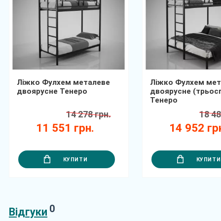
Ліжко Фулхем металеве
Ліжко Фулхем мет
двоярусне Тенеро
двоярусне (трьос
Тенеро
14 278 грн.
18 48
11 551 грн.
14 952 гр
КУПИТИ
КУПИТИ
0
Відгуки