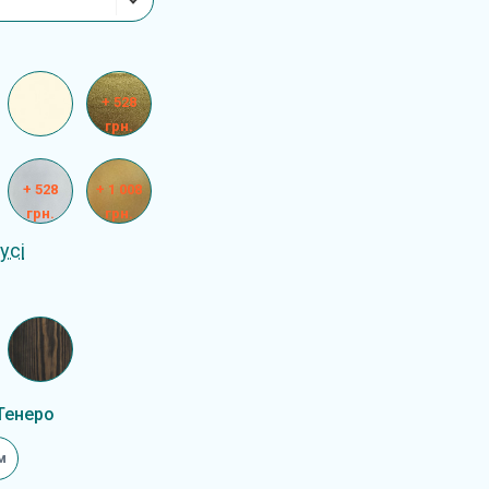
+ 528
грн.
+ 528
+ 1 008
грн.
грн.
усі
Тенеро
м