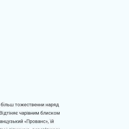
 більш тожественни наряд
 Відтіняє чарівним блиском
анцузький «Прованс», їй