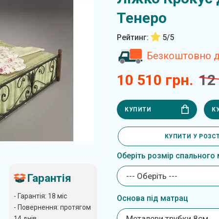
Тенеро
Рейтинг:
5/5
Безкоштовно до
10 510 грн.
12
КУПИТИ
К
КУПИТИ У РОЗС
Оберіть розмір спального 
--- Оберіть ---
Гарантія
- Гарантія: 18 міс
Основа під матрац
- Повернення: протягом
Металеви трубки 8см
14 днів