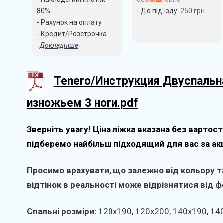
80%
- До під'їзду:
250
грн
- Рахунок на оплату
- Кредит/Розстрочка
Докладніше
Tenero/Инструкция Двуспальн
изножьем 3 ноги.pdf
Зверніть увагу! Ціна ліжка вказана без вартост
підберемо найбільш підходящий для вас за ак
Просимо врахувати, що залежно від кольору та
відтінок в реальності може відрізнятися від фо
Спальні розміри:
120х190, 120х200, 140х190, 14