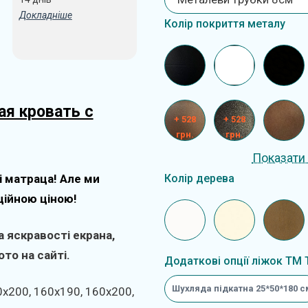
Докладніше
Колір покриття металу
ая кровать с
+ 528
+ 528
грн.
грн.
Показати 
Колір дерева
і матраца! Але ми
ційною ціною!
 яскравості екрана,
то на сайті.
Додаткові опції ліжок ТМ 
Шухляда підкатна 25*50*180 с
0х200, 160х190, 160х200,