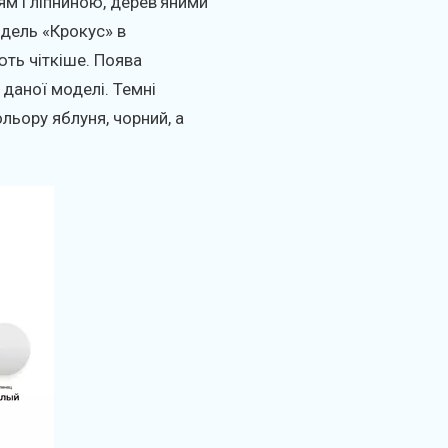
ям і ліпниною, дерев'яними
одель «Крокус» в
ють чіткіше. Поява
даної моделі. Темні
ьору яблуня, чорний, а