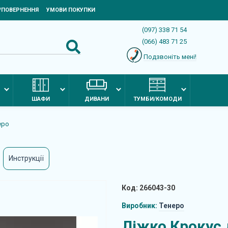
Я/ПОВЕРНЕННЯ
УМОВИ ПОКУПКИ
(097) 338 71 54
(066) 483 71 25
Подзвоніть мені!
ШАФИ
ДИВАНИ
ТУМБИ/КОМОДИ
еро
Инструкції
Код: 266043-30
Виробник:
Тенеро
Ліжко Крокус