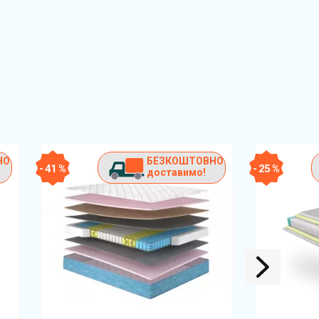
НО
БЕЗКОШТОВНО
- 41 %
- 25 %
доставимо!