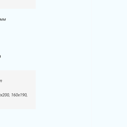
 мм
а
п
х200, 160х190,