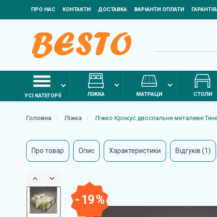
ПРО НАС
КОНТАКТИ
ДОСТАВКА
ВАРІАНТИ ОПЛАТИ
ГАРАНТІ
ЛІЖКА
МАТРАЦИ
СТОЛИ
УСІ КАТЕГОРІЇ
Головна
Ліжка
Ліжко Крокус двоспальне металеве Тен
Про товар
Опис
Характеристики
Відгуків (1)
- 19 %