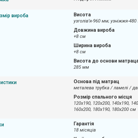
Висота
змір вироба
узголів’я-960 мм; узніжжя-480
Довжина вироба
+8 см
Ширина вироба
+8 см
Висота до основи матрац
285 мм
Основа під матрац
ристики
металева трубка / ламелі / дв
Розмір спального місця
120х190, 120х200, 140х190, 140
160х200, 180х190, 180х200 см
Гарантія
ки
18 місяців