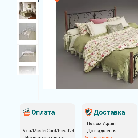
Оплата
Доставка
-
- По всій Україні
Visa/MasterCard/Privat24
- До відділення:
- Накладений платіж -
безкоштовно