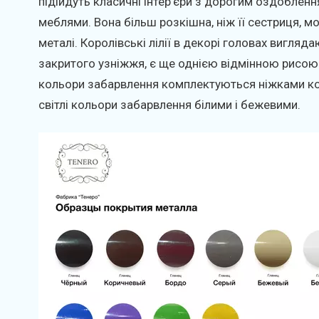
підійдуть класичні інтер'єри з дорогим оздобленн
меблями. Вона більш розкішна, ніж її сестриця, м
металі. Королівські лілії в декорі головах вигляда
закритого узніжжя, є ще однією відмінною рисою 
кольори забарвлення комплектуються ніжками кол
світлі кольори забарвлення білими і бежевими.