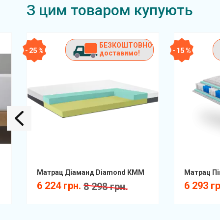
З цим товаром купують
БЕЗКОШТОВНО
- 25 %
- 15 %
доставимо!
Матрац Діаманд Diamond КММ
6 224 грн.
6 293 г
8 298 грн.