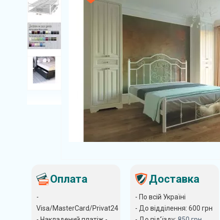
Оплата
Доставка
-
- По всій Україні
Visa/MasterCard/Privat24
- До відділення: 600
грн
- Накладений платіж -
- До під'їзду:
850
грн