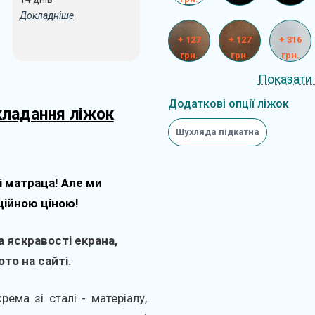
Докладніше
+ 127
+ 127
+ 316
грн.
грн.
грн.
Показати 
Додаткові опції ліжок
кладання ліжок
Шухляда підкатна
і матраца! Але ми
ційною ціною!
 яскравості екрана,
то на сайті.
ема зі сталі - матеріалу,