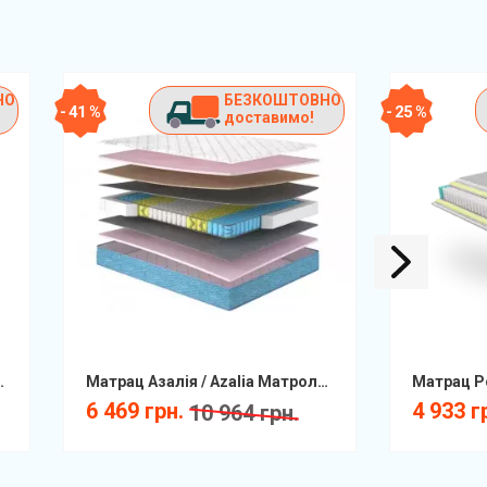
НО
БЕЗКОШТОВНО
- 41 %
- 25 %
доставимо!
) Melange КММ
Матрац Азалія / Azalia Матролюкс
6 469 грн.
4 933 г
10 964 грн.