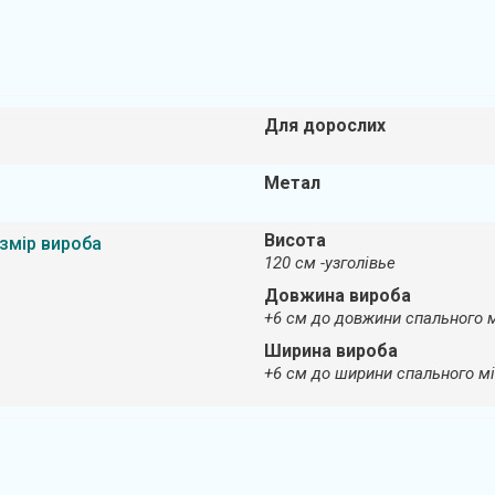
Для дорослих
Метал
Висота
змір вироба
120 см -узголівье
Довжина вироба
+6 см до довжини спального 
Ширина вироба
+6 см до ширини спального м