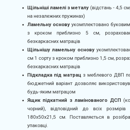
Щільніші ламелі з металу
(відстань - 4,5 с
на незалежних пружинах)
Ламельну основу
укомплектовано буковими
з кроком приблизно 5 см, розрахова
безкаркасних матраців
Щільнішу ламельну основу
укомплектован
см 1 сорту з кроком приблизно 1,5 см, розр
безкаркасних матраців
Підкладка під матрац
з меблевого ДВП по
бюджетний варіант дозволяє використовува
будь-яким матрацом
Ящик підкатний з ламінованого ДСП
(ко
чорний), відповідний до всіх розмірів
180х50х21,5 см. Поставляється в розібра
упаковці.