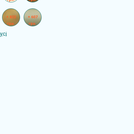
+ 822
+ 607
грн.
грн.
усі