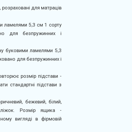
м, розраховані для матраців
 ламелями 5,3 см 1 сорту
но для безпружинних і
у буковими ламелями 5,3
аховано для безпружинних і
вторює розмір підстави -
ти стандартні підстави з
ричневий, бежевий, білий,
 ліжок. Розмір ящика -
ному вигляді в фірмовій