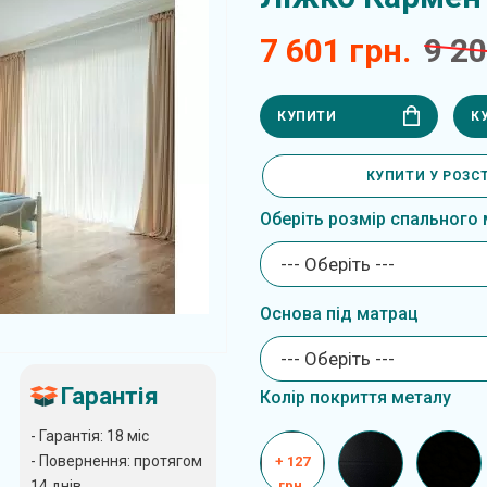
7 601 грн.
9 20
КУПИТИ
К
КУПИТИ У РОЗС
Оберіть розмір спального 
--- Оберіть ---
Основа під матрац
--- Оберіть ---
Гарантія
Колір покриття металу
- Гарантія: 18 міс
- Повернення: протягом
+ 127
14 днів
грн.