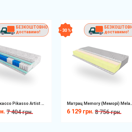
БЕЗКОШТОВНО
БЕЗКОШТОВ
- 30 %
доставимо!
доставимо!
Матрац Пікассо Pikasso Artist КММ
Матрац Memory (Меморі
рн.
6 129 грн.
7 404 грн.
8 756 грн.