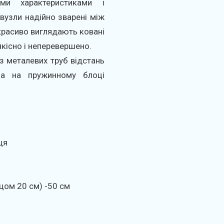
ми характеристиками і
 вузли надійно зварені між
красиво виглядають ковані
якісно і неперевершено.
з металевих труб відстань
ца на пружинному блоці
ця
цом 20 см) -50 см