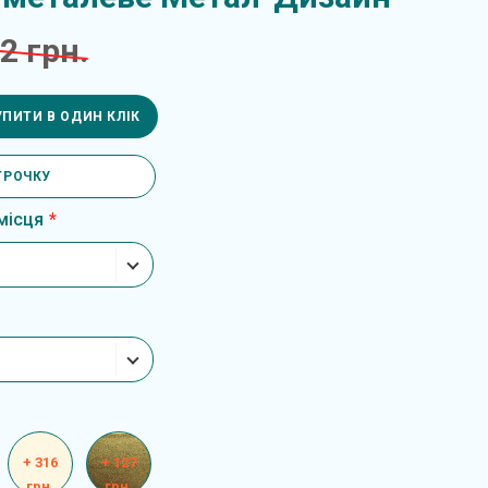
2 грн.
УПИТИ В ОДИН КЛІК
ТРОЧКУ
місця
+ 316
+ 127
грн.
грн.