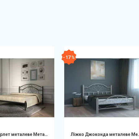
- 17 %
Ліжко Скарлет металеве Метал-Дизайн
Ліжко Джоконда 