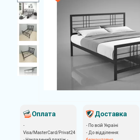
Оплата
Доставка
-
- По всій Україні
Visa/MasterCard/Privat24
- До відділення:
- Накладений платіж -
безкоштовно