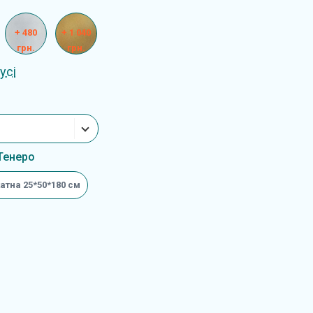
+ 480
+ 1 040
грн.
грн.
усі
Тенеро
атна 25*50*180 см