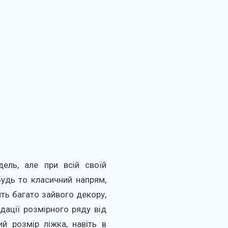
ель, але при всій своїй
будь то класичний напрям,
ить багато зайвого декору,
дації розмірного ряду від
й розмір ліжка, навіть в