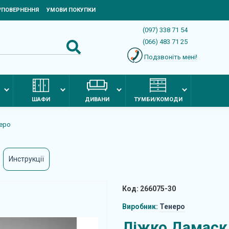
Я/ПОВЕРНЕННЯ
УМОВИ ПОКУПКИ
(097) 338 71 54
(066) 483 71 25
Подзвоніть мені!
ШАФИ
ДИВАНИ
ТУМБИ/КОМОДИ
еро
Инструкції
Код: 266075-30
Виробник:
Тенеро
Ліжко Дамаск