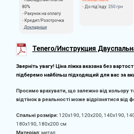
80%
- До під'їзду:
250
грн
- Рахунок на оплату
- Кредит/Розстрочка
Докладніше
Tenero/Инструкция Двуспальн
Зверніть увагу! Ціна ліжка вказана без вартост
підберемо найбільш підходящий для вас за ак
Просимо врахувати, що залежно від кольору та
відтінок в реальності може відрізнятися від фо
Спальні розміри:
120х190, 120х200, 140х190, 14
180х190, 180х200 см
Матеріал:
метал