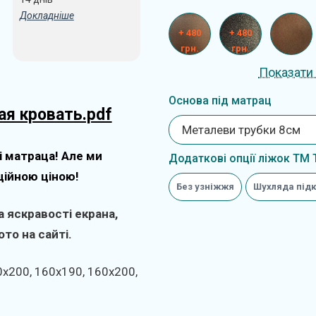
Докладніше
+ 480
+ 480
грн.
грн.
Показати 
Основа під матрац
ая кровать.pdf
Металеви трубки 8см
і матраца! Але ми
Додаткові опції ліжок ТМ 
ційною ціною!
Без узніжжя
Шухляда підк
 яскравості екрана,
то на сайті.
0х200, 160х190, 160х200,