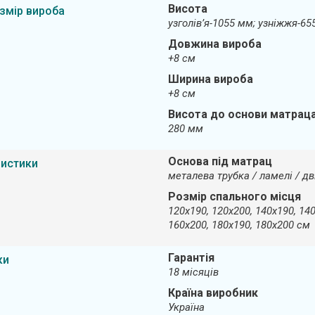
Висота
змір вироба
узголів’я-1055 мм; узніжжя-6
Довжина вироба
+8 см
Ширина вироба
+8 см
Висота до основи матрац
280 мм
Основа під матрац
ристики
металева трубка / ламелі / дв
Розмір спального місця
120х190, 120х200, 140х190, 140
160х200, 180х190, 180х200 см
Гарантія
ки
18 місяців
Країна виробник
Україна