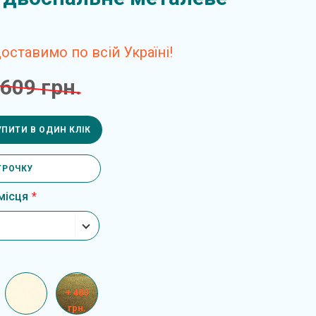
ставимо по всій Україні!
 609 грн.
УПИТИ В ОДИН КЛІК
ТРОЧКУ
місця
+ 480
грн.