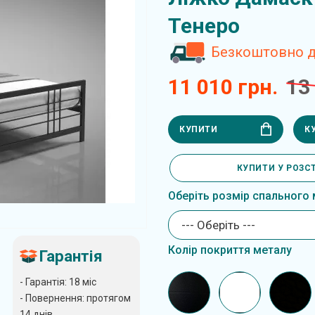
Тенеро
Безкоштовно до
11 010 грн.
13
КУПИТИ
К
КУПИТИ У РОЗС
Оберіть розмір спального 
--- Оберіть ---
Колір покриття металу
Гарантія
- Гарантія: 18 міс
- Повернення: протягом
14 днів