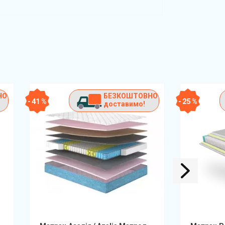
НО
БЕЗКОШТОВНО
- 41 %
- 25 %
доставимо!