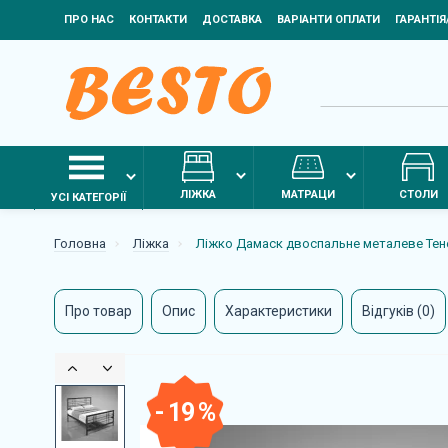
ПРО НАС
КОНТАКТИ
ДОСТАВКА
ВАРІАНТИ ОПЛАТИ
ГАРАНТІ
ЛІЖКА
МАТРАЦИ
СТОЛИ
УСІ КАТЕГОРІЇ
Головна
Ліжка
Ліжко Дамаск двоспальне металеве Тен
Про товар
Опис
Характеристики
Відгуків (0)
- 19 %