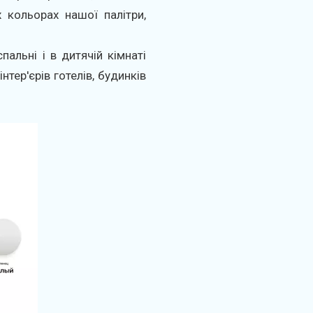
х кольорах нашої палітри,
пальні і в дитячій кімнаті
тер'єрів готелів, будинків