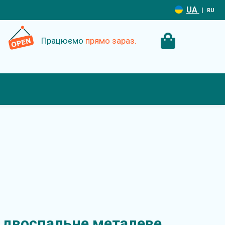
UA
|
RU
Працюємо
прямо зараз.
 двоспальне металеве