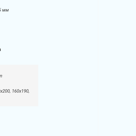
55 мм
а
п
х200, 160х190,