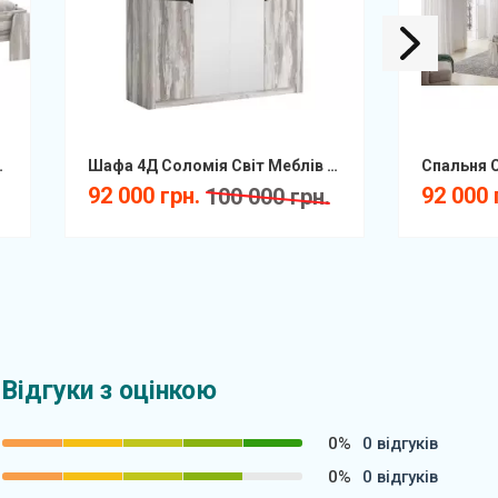
двоспальне Знято
Шафа 4Д Соломія Світ Меблів Знято
92 000 грн.
92 000 
100 000 грн.
Відгуки з оцінкою
0%
0 відгуків
0%
0 відгуків