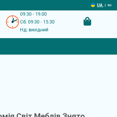
UA
|
RU
09:30 - 19.00
Сб: 09:30 - 15.30
Нд: вихідний
мія Світ Меблів Знято