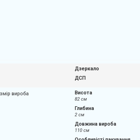
Дзеркало
ДСП
Висота
змір вироба
82 см
Глибина
2 см
Довжина вироба
110 см
Особливісті пакування