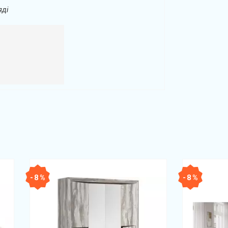
яді
- 8 %
- 8 %