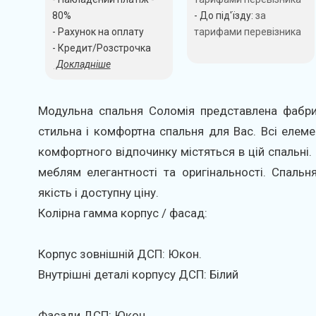
80%
- До під'їзду:
за
- Рахунок на оплату
тарифами перевізника
- Кредит/Розстрочка
Докладніше
Модульна спальня Соломія представлена фабри
стильна і комфортна спальня для Вас. Всі елемен
комфортного відпочинку містяться в цій спальні
меблям елегантності та оригінальності. Спальн
якість і доступну ціну.
Колірна гамма корпус / фасад:
Корпус зовнішній ДСП: Юкон.
Внутрішні деталі корпусу ДСП: Білий
Фасади ДСП: Юкон.