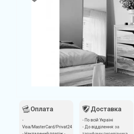
Оплата
Доставка
-
- По всій Україні
Visa/MasterCard/Privat24
- До відділення:
за
- Накладений платіж -
тарифами перевізника