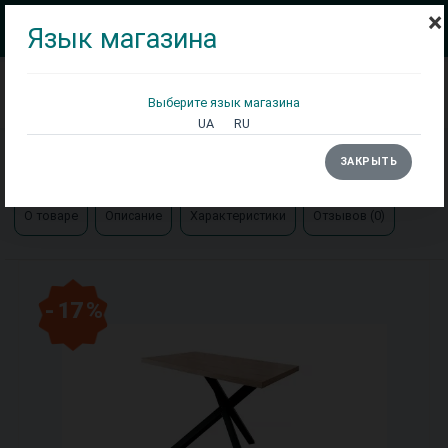
×
Язык магазина
Выберите язык магазина
Кровати
Матрасы
Столы
UA
RU
Главная
Столы
Стол Айрон Металл-Дизайн
ЗАКРЫТЬ
О товаре
Описание
Характеристики
Отзывов (0)
- 17 %