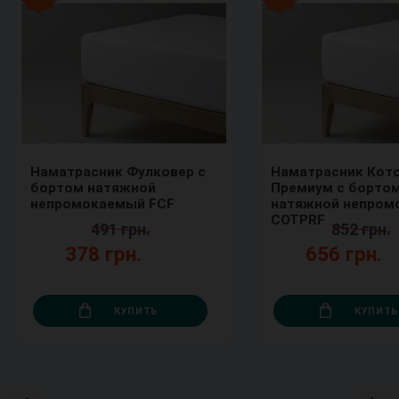
Наматрасник Фулковер с
Наматрасник Кот
бортом натяжной
Премиум с борто
непромокаемый FCF
натяжной непром
COTPRF
491 грн.
852 грн.
378 грн.
656 грн.
КУПИТЬ
КУПИТЬ