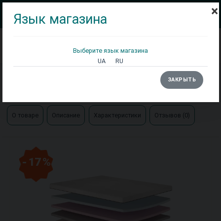
×
Язык магазина
Выберите язык магазина
Кровати
Матрасы
Столы
UA
RU
Главная
Матрасы
ЗАКРЫТЬ
Матрас Detox / Детокс Матролюкс НП
О товаре
Описание
Характеристики
Отзывов (0)
- 17 %