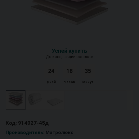
Успей купить
До конца акции осталось
24
1
8
3
5
Дней
Часов
Минут
Код: 914027-45д
Производитель:
Матролюкс